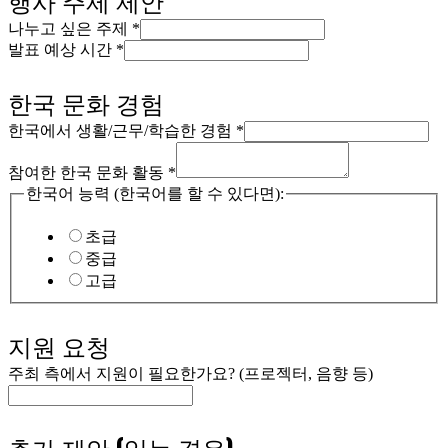
행사 주제 제안
나누고 싶은 주제
*
발표 예상 시간
*
한국 문화 경험
한국에서 생활/근무/학습한 경험
*
발
표
참여한 한국 문화 활동
*
주
한국어 능력 (한국어를 할 수 있다면):
최
성
초급
명
중급
고급
지원 요청
주최 측에서 지원이 필요한가요? (프로젝터, 음향 등)