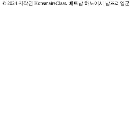
© 2024 저작권 KoreanaireClass. 베트남 하노이시 남뜨리엠군
메찌동, 메찌하 신도시 BT2번지 5호.
© 2024 Bản quyền của KoreanaireClass. Số 6 BT2 Khu đô thị Mễ
Trì Hạ, phường Mễ Trì, Quận Nam Từ Liêm, Thành phố Hà Nội,
Việt Nam.
© 2024 Copyright KoreanaireClass. 05 – 06 BT2, Me Tri Ha
Complex, Me Tri Ward, Nam Tu Liem District, Hanoi
© 2024 저작권 KoreanaireClass. 베트남 하노이시 남뜨리엠군
메찌동, 메찌하 신도시 BT2번지 5호.
소개
프로젝트
뉴스
채용
강사 등록
가르치기
연락처