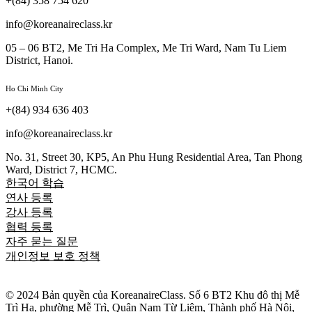
+(84) 358 754 620
info@koreanaireclass.kr
05 – 06 BT2, Me Tri Ha Complex, Me Tri Ward, Nam Tu Liem
District, Hanoi.
Ho Chi Minh City
+(84) 934 636 403
info@koreanaireclass.kr
No. 31, Street 30, KP5, An Phu Hung Residential Area, Tan Phong
Ward, District 7, HCMC.
한국어 학습
연사 등록
강사 등록
협력 등록
자주 묻는 질문
개인정보 보호 정책
© 2024 Bản quyền của KoreanaireClass. Số 6 BT2 Khu đô thị Mễ
Trì Hạ, phường Mễ Trì, Quận Nam Từ Liêm, Thành phố Hà Nội,